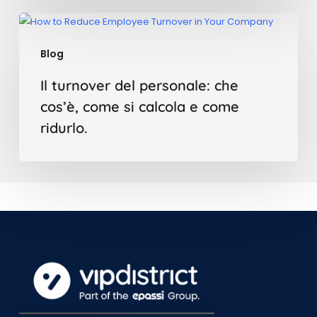
tua
Il
azienda
turnover
Blog
del
personale:
Il turnover del personale: che
che
cos’è, come si calcola e come
cos’è,
ridurlo.
come
si
calcola
e
come
ridurlo.