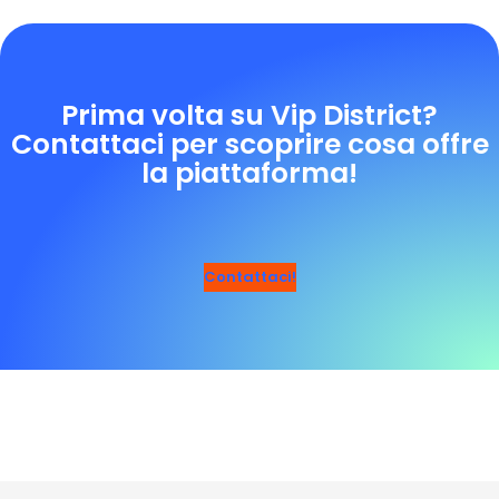
Prima volta su Vip District?
Contattaci per scoprire cosa offre
la piattaforma!
Contattaci!