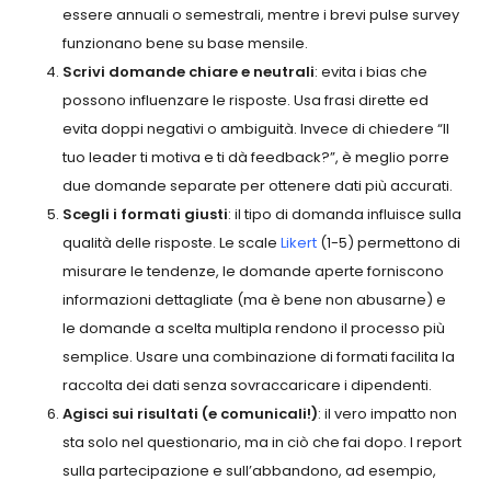
essere annuali o semestrali, mentre i brevi pulse survey
funzionano bene su base mensile.
Scrivi domande chiare e neutrali
: evita i bias che
possono influenzare le risposte. Usa frasi dirette ed
evita doppi negativi o ambiguità. Invece di chiedere “Il
tuo leader ti motiva e ti dà feedback?”, è meglio porre
due domande separate per ottenere dati più accurati.
Scegli i formati giusti
: il tipo di domanda influisce sulla
qualità delle risposte. Le scale
Likert
(1-5) permettono di
misurare le tendenze, le domande aperte forniscono
informazioni dettagliate (ma è bene non abusarne) e
le domande a scelta multipla rendono il processo più
semplice. Usare una combinazione di formati facilita la
raccolta dei dati senza sovraccaricare i dipendenti.
Agisci sui risultati (e comunicali!)
: il vero impatto non
sta solo nel questionario, ma in ciò che fai dopo. I report
sulla partecipazione e sull’abbandono, ad esempio,