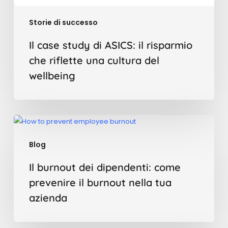
Storie di successo
Il case study di ASICS: il risparmio
che riflette una cultura del
wellbeing
Il
burnout
Blog
dei
dipendenti:
Il burnout dei dipendenti: come
come
prevenire il burnout nella tua
prevenire
azienda
il
burnout
nella