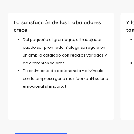
La satisfacción de los trabajadores
Y l
crece:
ta
Del pequeño al gran logro, el trabajador
puede ser premiado. Y elegir su regalo en
un amplio catálogo con regalos variados y
de diferentes valores.
El sentimiento de pertenencia y el vínculo
con la empresa gana más fuerza. ¡El salario
emocional sí importa!