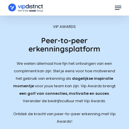
Skip
Menu
to
main
content
VIP AWARDS
Peer-to-peer
erkenningsplatform
We weten allemaal hoe fijn het ontvangen van een
compliment kan zijn. Stel je eens voor hoe motiverend
het gebruik van erkenning als
dagelijkse inspiratie
momentje
voor jouw team kan zijn. Vip Awards brengt
een golf van connecties, motivatie en succes
.
Verander de bedrijfscultuur met Vip Awards.
Ontdek de kracht van peer-to-peer erkenning met Vip
Awards!