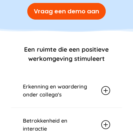
Vraag een demo aan
Een ruimte die een positieve
werkomgeving stimuleert
Erkenning en waardering
onder collega's
Positieve feedback geven was nog nooit
zo gemakkelijk!
Geef punten samen met
Betrokkenheid en
een persoonlijk bericht om je collega’s te
interactie