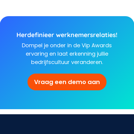
Herdefinieer werknemersrelaties!
Dompel je onder in de Vip Awards
ervaring en laat erkenning jullie
bedrijfscultuur veranderen.
Vraag een demo aan