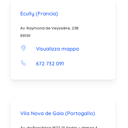
Ecully (Francia)
Av. Raymond de Veyssière, 23B
69130
Visualizza mappa
672 732 091
Vila Nova de Gaia (Portogallo)
Av. da República 1622 2º Andar – stanza 4