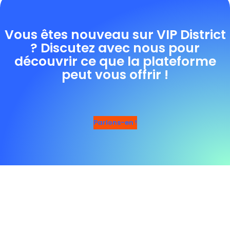
Vous êtes nouveau sur VIP District
? Discutez avec nous pour
découvrir ce que la plateforme
peut vous offrir !
Parlons-en !