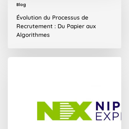
Blog
Processus
de
Évolution du Processus de
Recrutement
Recrutement : Du Papier aux
:
Algorithmes
Du
Papier
aux
Algorithmes
Les
employés
de
Nippon
Express
se
sentent
plus
valorisés
que