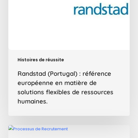
solutions
flexibles
de
ressources
humaines.
Histoires de réussite
Randstad (Portugal) : référence
européenne en matière de
solutions flexibles de ressources
humaines.
Évolution
du