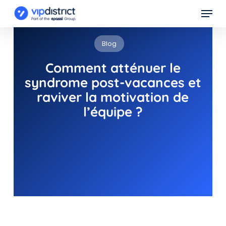
Skip
Menu
to
main
Blog
content
Comment atténuer le
syndrome post-vacances et
raviver la motivation de
l’équipe ?