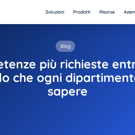
Soluzioni
Prodotti
Risorse
Azie
Blog
enze più richieste entr
llo che ogni dipartimen
sapere