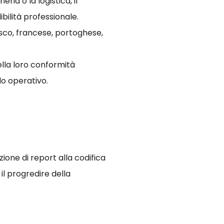
eria o la logistica, il
ilità professionale.
esco, francese, portoghese,
ella loro conformità
lo operativo.
zione di report alla codifica
l progredire della