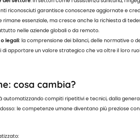
e del settore
: in settori come l’assistenza sanitaria, l’ingegn
ti riconosciuti garantisce conoscenze aggiornate e credib
ese rimane essenziale, ma cresce anche la richiesta di ted
ttutto nelle aziende globali o da remoto.
o legali
: la comprensione dei bilanci, delle normative o d
i di apportare un valore strategico che va oltre il loro ruo
ne: cosa cambia?
 già automatizzando compiti ripetitivi e tecnici, dalla genera
dosso: le competenze umane diventano più preziose con i
tizzato: