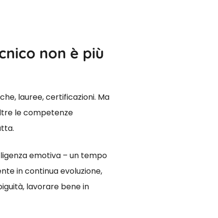
ecnico non è più
he, lauree, certificazioni. Ma
oltre le competenze
tta.
telligenza emotiva – un tempo
ente in continua evoluzione,
guità, lavorare bene in