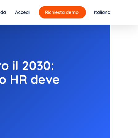
nda
Accedi
Richiesta demo
Italiano
o il 2030:
to HR deve