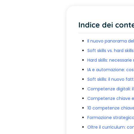
Indice dei cont
Il nuovo panorama del 
Soft skills vs. hard sk
Hard skills: necessarie
IA e automazione: co
Soft skills: il nuovo fa
Competenze digitali: i
Competenze chiave eme
10 competenze chiave 
Formazione strategica:
Oltre il curriculum: c